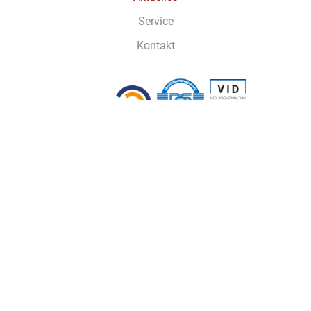
Service
Kontakt
Tel.
+49 202 - 30 20 71
Mail
kontakt@runkel-anwaelte.de
GIS
Online Akte
Impressum
Datenschutz
© Copyright 2024 RUNKEL Rechtsanwälte